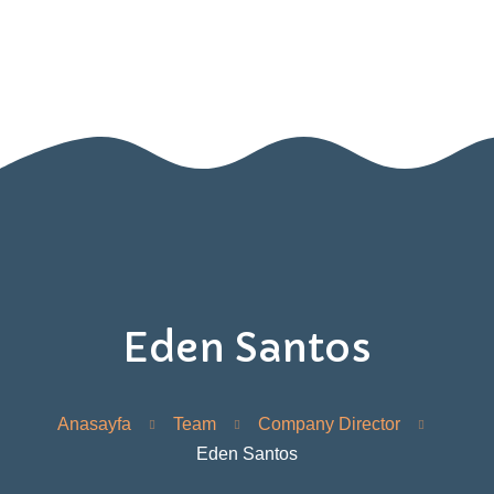
HEMEN ARAYIN!
Anasayfa
Hakkımızda
Sınıflarımız
Blog
İletişim
Eden Santos
Anasayfa
Team
Company Director
Eden Santos