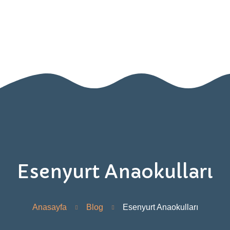
Anasayfa
HEMEN ARAYIN!
Hakkımızda
Sınıflarımız
Blog
İletişim
Esenyurt Anaokulları
Anasayfa
Blog
Esenyurt Anaokulları